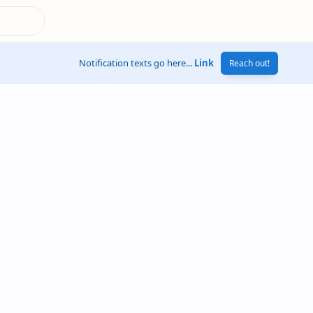
Notification texts go here...
Link
Reach out!