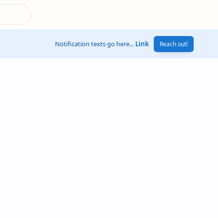
Notification texts go here...
Link
Reach out!