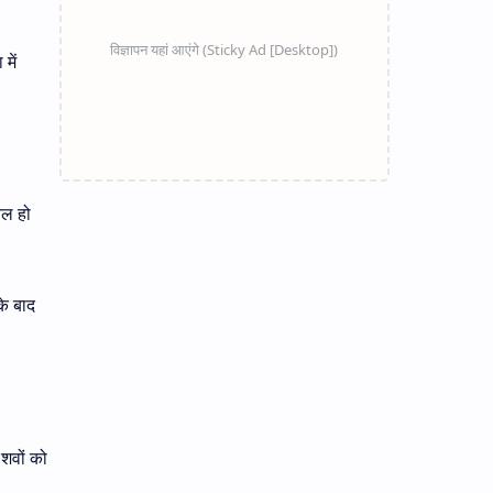
में
यल हो
के बाद
शवों को