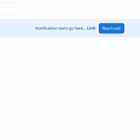
Notification texts go here...
Link
Reach out!