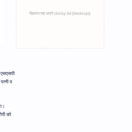
हर एसएसपी
पत्नी व
था।
रोपी को