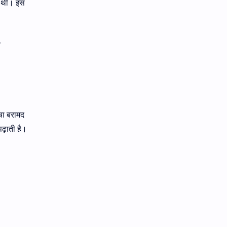
ई थी। इस
े
चा बरामद
ढ़ाती है।