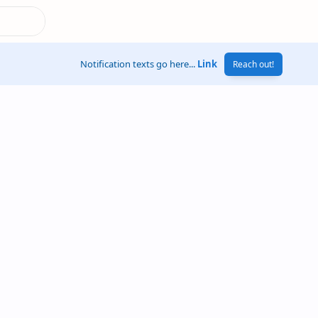
Notification texts go here...
Link
Reach out!