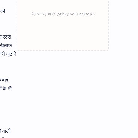
 की
 रठेरा
े खिलाफ
री जुटाने
े बाद
ं के भी
े वाली