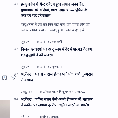
हरदुआगंज में फिर एक्टिव हुआ लखन यादव गैंग...
दुकानदार को गालियां, तमंचा लहराया — पुलिस के
रुख पर उठ रहे सवाल
हरदुआगंज में एक बार फिर वही नाम, वही चेहरा और वही
अंदाज सामने आया - नामजद हुआ लखन यादव। ये
अहीरपाड़ा का वहीं लखन यादव है जिसे 12 दिन पहले 28
घंटे हव…
निर्जला एकादशी पर खाटूश्याम मंदिर में शरबत वितरण,
श्रद्धालुओं ने की जनसेवा
अलीगढ़। घर से नाराज होकर भागे पांच बच्चे गुरुग्राम
से बरामद
अलीगढ : वकील साहब फँसे अपने ही बयान में, महासभा
ने वकील पर लगाया प्रतिष्ठा धूमिल करने का आरोप