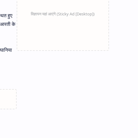
थित हुए
व आरती के
ंघानिया