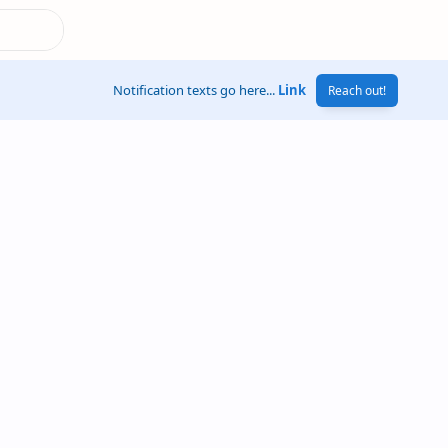
Notification texts go here...
Link
Reach out!