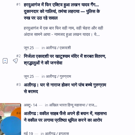
हरदुआगंज में फिर एक्टिव हुआ लखन यादव गैंग...
दुकानदार को गालियां, तमंचा लहराया — पुलिस के
रुख पर उठ रहे सवाल
हरदुआगंज में एक बार फिर वही नाम, वही चेहरा और वही
अंदाज सामने आया - नामजद हुआ लखन यादव। ये
अहीरपाड़ा का वहीं लखन यादव है जिसे 12 दिन पहले 28
घंटे हव…
निर्जला एकादशी पर खाटूश्याम मंदिर में शरबत वितरण,
श्रद्धालुओं ने की जनसेवा
अलीगढ़। घर से नाराज होकर भागे पांच बच्चे गुरुग्राम
से बरामद
अलीगढ : वकील साहब फँसे अपने ही बयान में, महासभा
ने वकील पर लगाया प्रतिष्ठा धूमिल करने का आरोप