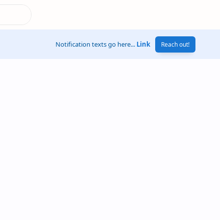
Notification texts go here...
Link
Reach out!