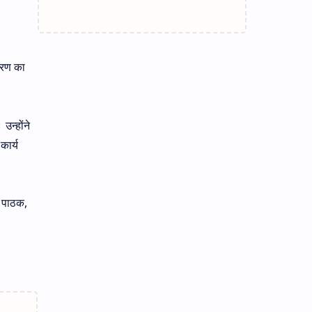
तरण का
न्होंने
कार्य
श पाठक,