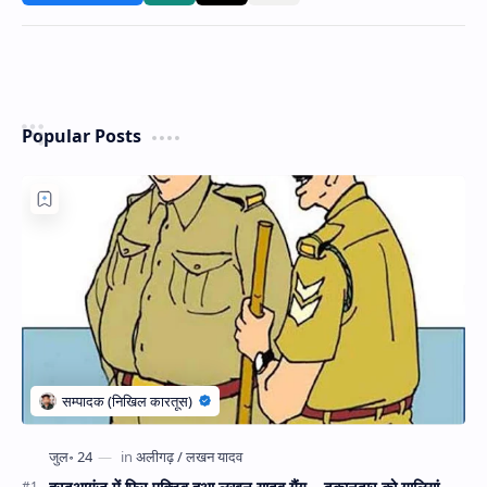
Popular Posts
हरदुआगंज में फिर एक्टिव हुआ लखन यादव गैंग... दुकानदार को गालियां,