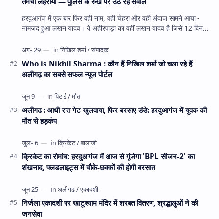
तमंचा लहराया — पुलिस के रुख पर उठ रहे सवाल
हरदुआगंज में एक बार फिर वही नाम, वही चेहरा और वही अंदाज सामने आया -
नामजद हुआ लखन यादव। ये अहीरपाड़ा का वहीं लखन यादव है जिसे 12 दिन
पहले 28 घंटे हव…
Who is Nikhil Sharma : कौन हैं निखिल शर्मा जो चला रहे हैं
अलीगढ़ का सबसे सफल न्यूज पोर्टल
अलीगढ : आधी रात गेट खुलवाया, फिर बरसाए डंडे: हरदुआगंज में युवक की
मौत से हड़कंप
क्रिकेट का रोमांच: हरदुआगंज में आज से गूंजेगा 'BPL सीजन-2' का
शंखनाद, फ्लडलाइट्स में चौके-छक्कों की होगी बरसात
निर्जला एकादशी पर खाटूश्याम मंदिर में शरबत वितरण, श्रद्धालुओं ने की
जनसेवा