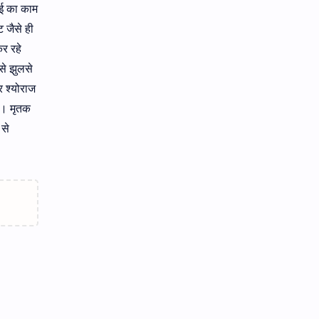
ाई का काम
 जैसे ही
र रहे
से झुलसे
र श्योराज
ा। मृतक
 से