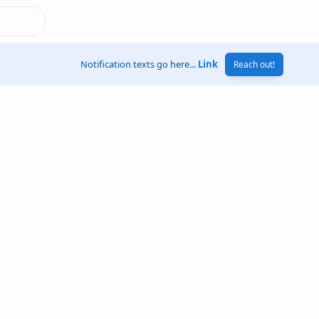
Notification texts go here...
Link
Reach out!