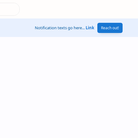
Notification texts go here...
Link
Reach out!