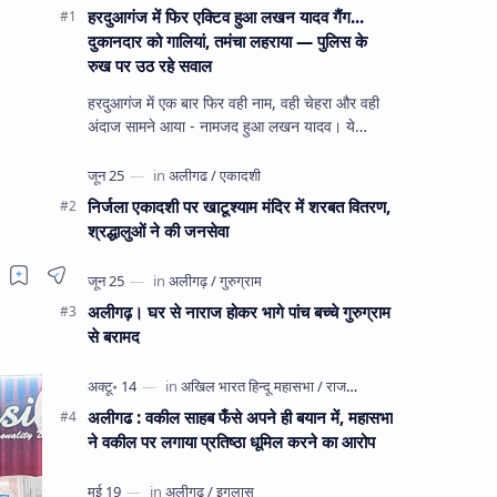
हरदुआगंज में फिर एक्टिव हुआ लखन यादव गैंग...
दुकानदार को गालियां, तमंचा लहराया — पुलिस के
रुख पर उठ रहे सवाल
हरदुआगंज में एक बार फिर वही नाम, वही चेहरा और वही
अंदाज सामने आया - नामजद हुआ लखन यादव। ये
अहीरपाड़ा का वहीं लखन यादव है जिसे 12 दिन पहले 28
घंटे हव…
निर्जला एकादशी पर खाटूश्याम मंदिर में शरबत वितरण,
श्रद्धालुओं ने की जनसेवा
अलीगढ़। घर से नाराज होकर भागे पांच बच्चे गुरुग्राम
से बरामद
अलीगढ : वकील साहब फँसे अपने ही बयान में, महासभा
ने वकील पर लगाया प्रतिष्ठा धूमिल करने का आरोप