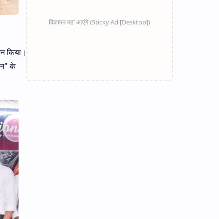
ोजन किया।
तन" के