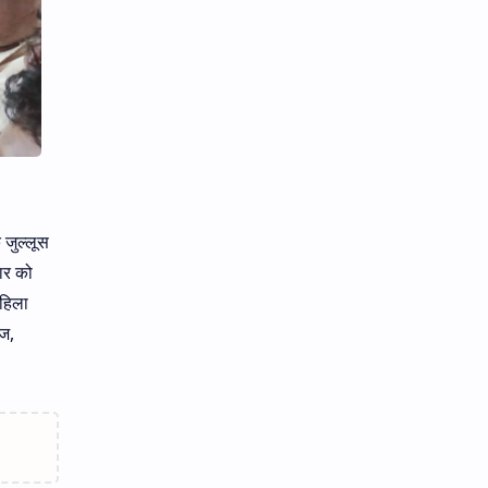
 जुल्लूस
ार को
महिला
ाज,