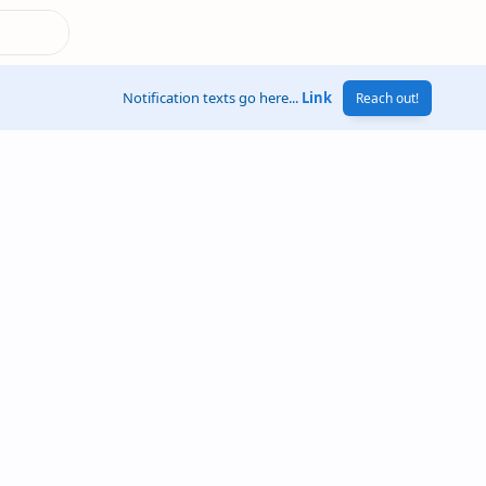
Notification texts go here...
Link
Reach out!