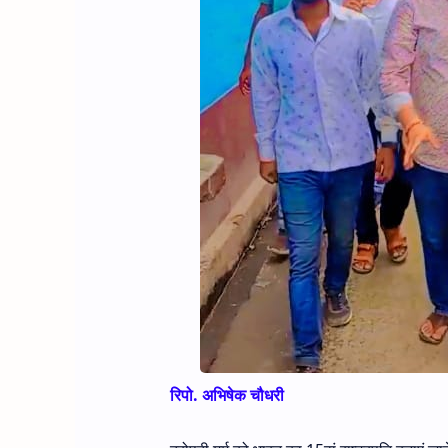
रिपो. अभिषेक चौधरी