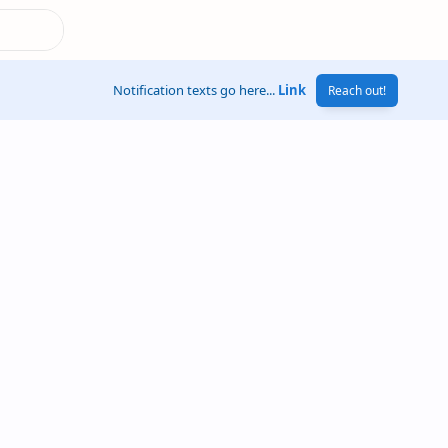
Notification texts go here...
Link
Reach out!