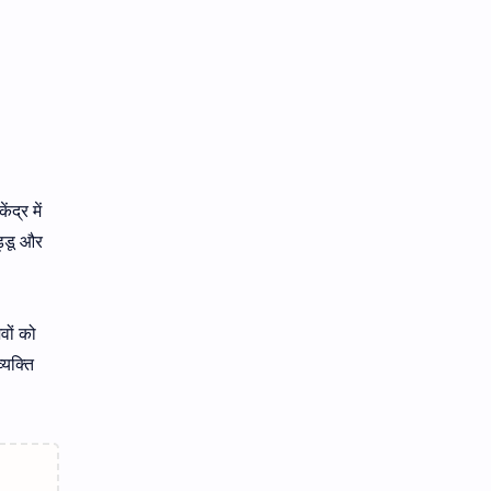
द्र में
ड्डू और
वों को
्यक्ति