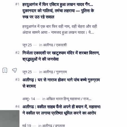
हरदुआगंज में फिर एक्टिव हुआ लखन यादव गैंग...
दुकानदार को गालियां, तमंचा लहराया — पुलिस के
रुख पर उठ रहे सवाल
हरदुआगंज में एक बार फिर वही नाम, वही चेहरा और वही
अंदाज सामने आया - नामजद हुआ लखन यादव। ये
अहीरपाड़ा का वहीं लखन यादव है जिसे 12 दिन पहले 28
घंटे हव…
निर्जला एकादशी पर खाटूश्याम मंदिर में शरबत वितरण,
श्रद्धालुओं ने की जनसेवा
अलीगढ़। घर से नाराज होकर भागे पांच बच्चे गुरुग्राम
से बरामद
अलीगढ : वकील साहब फँसे अपने ही बयान में, महासभा
ने वकील पर लगाया प्रतिष्ठा धूमिल करने का आरोप