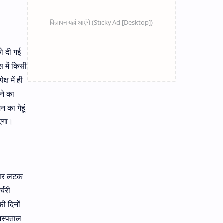
ो दी गई
स में किसी
्ष में ही
ने का
 का गेहूं
ाएगा।
े पर लटक
्चरी
फी दिनों
अस्पताल