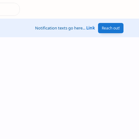
Notification texts go here...
Link
Reach out!