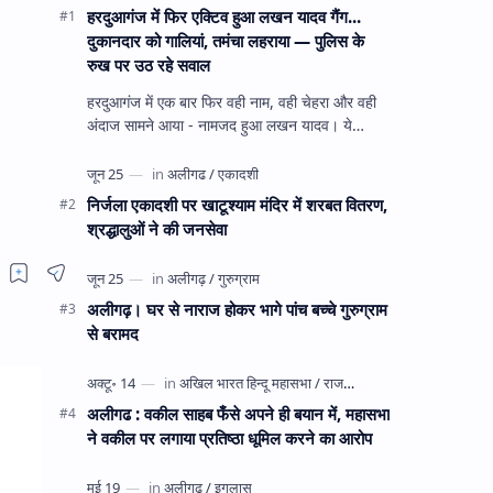
हरदुआगंज में फिर एक्टिव हुआ लखन यादव गैंग...
दुकानदार को गालियां, तमंचा लहराया — पुलिस के
रुख पर उठ रहे सवाल
हरदुआगंज में एक बार फिर वही नाम, वही चेहरा और वही
अंदाज सामने आया - नामजद हुआ लखन यादव। ये
अहीरपाड़ा का वहीं लखन यादव है जिसे 12 दिन पहले 28
घंटे हव…
निर्जला एकादशी पर खाटूश्याम मंदिर में शरबत वितरण,
श्रद्धालुओं ने की जनसेवा
अलीगढ़। घर से नाराज होकर भागे पांच बच्चे गुरुग्राम
से बरामद
अलीगढ : वकील साहब फँसे अपने ही बयान में, महासभा
ने वकील पर लगाया प्रतिष्ठा धूमिल करने का आरोप