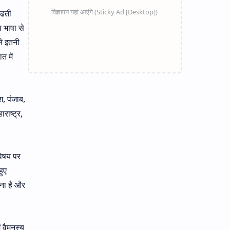
बढती
व भाषा से
ने इतनी
 में
, पंजाब,
राष्ट्र,
विषय पर
हुए
ना है और
 वैमनस्य