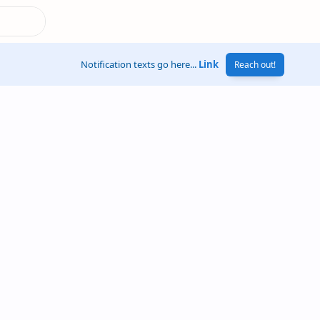
Notification texts go here...
Link
Reach out!