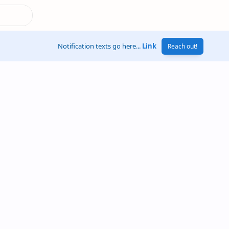
Notification texts go here...
Link
Reach out!