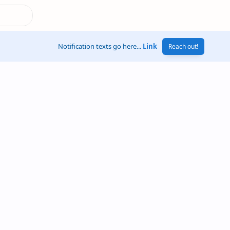
Notification texts go here...
Link
Reach out!