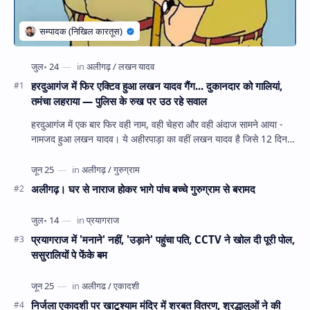
हरदुआगंज में फिर एक्टिव हुआ लखन यादव गैंग... दुकानदार को गालियां,
तमंचा लहराया — पुलिस के रुख पर उठ रहे सवाल
हरदुआगंज में एक बार फिर वही नाम, वही चेहरा और वही अंदाज सामने आया -
नामजद हुआ लखन यादव। ये अहीरपाड़ा का वहीं लखन यादव है जिसे 12 दिन
पहले 28 घंटे हव…
अलीगढ़। घर से नाराज होकर भागे पांच बच्चे गुरुग्राम से बरामद
प्रयागराज में 'मनाने' नहीं, 'उड़ाने' पहुंचा पति, CCTV ने खोल दी पूरी पोल,
ससुरालियों पे फेंके बम
निर्जला एकादशी पर खाटूश्याम मंदिर में शरबत वितरण, श्रद्धालुओं ने की