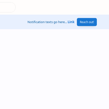
Notification texts go here...
Link
Reach out!