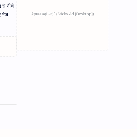
 से नीचे
ए भेज