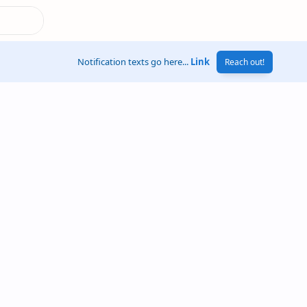
Notification texts go here...
Link
Reach out!