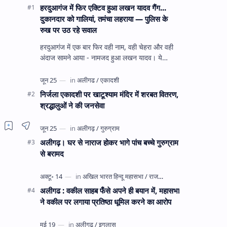
हरदुआगंज में फिर एक्टिव हुआ लखन यादव गैंग...
दुकानदार को गालियां, तमंचा लहराया — पुलिस के
रुख पर उठ रहे सवाल
हरदुआगंज में एक बार फिर वही नाम, वही चेहरा और वही
अंदाज सामने आया - नामजद हुआ लखन यादव। ये
अहीरपाड़ा का वहीं लखन यादव है जिसे 12 दिन पहले 28
घंटे हव…
निर्जला एकादशी पर खाटूश्याम मंदिर में शरबत वितरण,
श्रद्धालुओं ने की जनसेवा
अलीगढ़। घर से नाराज होकर भागे पांच बच्चे गुरुग्राम
से बरामद
अलीगढ : वकील साहब फँसे अपने ही बयान में, महासभा
ने वकील पर लगाया प्रतिष्ठा धूमिल करने का आरोप