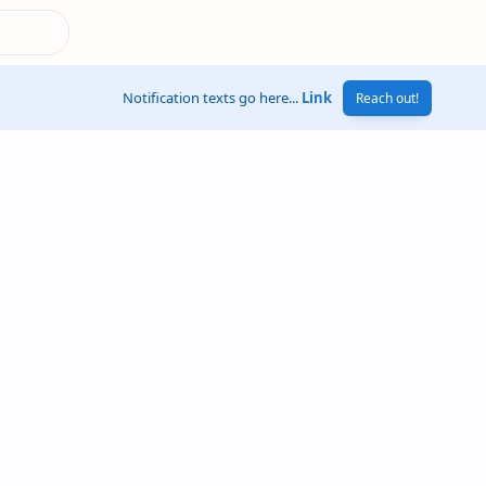
Notification texts go here...
Link
Reach out!