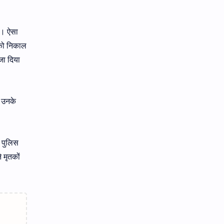
े। ऐसा
 को निकाल
जा दिया
श उनके
ि पुलिस
 मृतकों