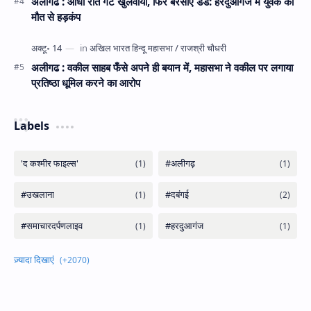
अलीगढ : आधी रात गेट खुलवाया, फिर बरसाए डंडे: हरदुआगंज में युवक की
मौत से हड़कंप
अलीगढ : वकील साहब फँसे अपने ही बयान में, महासभा ने वकील पर लगाया
प्रतिष्ठा धूमिल करने का आरोप
Labels