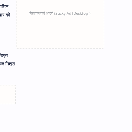
शामिल
वार को
िश्रा
कज मिश्रा