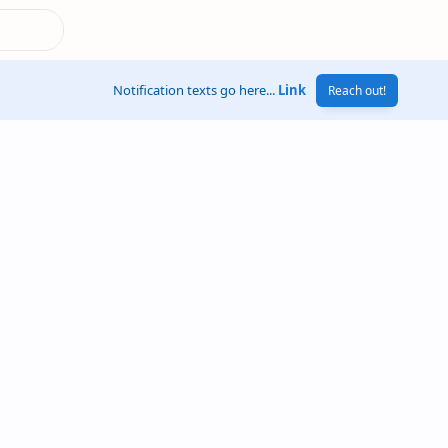
Notification texts go here...
Link
Reach out!