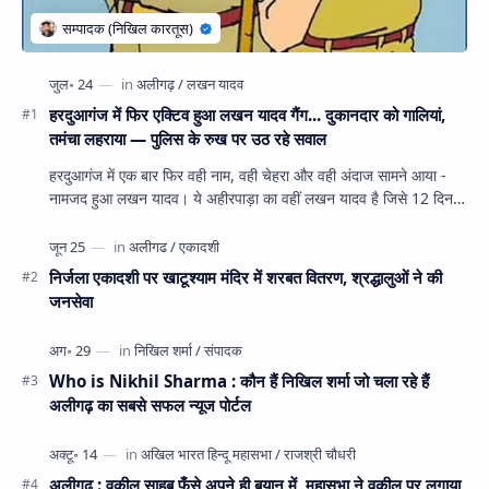
हरदुआगंज में फिर एक्टिव हुआ लखन यादव गैंग... दुकानदार को गालियां,
तमंचा लहराया — पुलिस के रुख पर उठ रहे सवाल
हरदुआगंज में एक बार फिर वही नाम, वही चेहरा और वही अंदाज सामने आया -
नामजद हुआ लखन यादव। ये अहीरपाड़ा का वहीं लखन यादव है जिसे 12 दिन
पहले 28 घंटे हव…
निर्जला एकादशी पर खाटूश्याम मंदिर में शरबत वितरण, श्रद्धालुओं ने की
जनसेवा
Who is Nikhil Sharma : कौन हैं निखिल शर्मा जो चला रहे हैं
अलीगढ़ का सबसे सफल न्यूज पोर्टल
अलीगढ : वकील साहब फँसे अपने ही बयान में, महासभा ने वकील पर लगाया