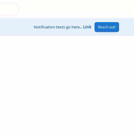
Notification texts go here...
Link
Reach out!