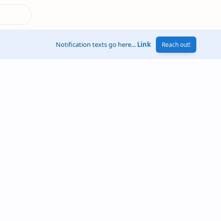
Notification texts go here...
Link
Reach out!