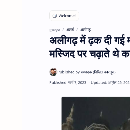
अलर्ट
अलीगढ़
मुख्यपृष्ठ
अलीगढ़ में ढ़क दी गई म
मस्जिद पर चढ़ाते थे क