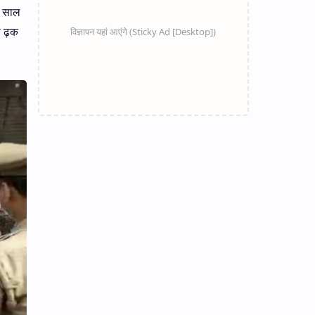
र साल
भी ढ़क