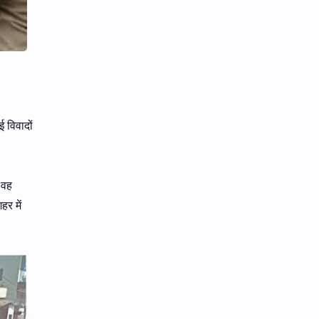
ई विवादों
 वह
र में