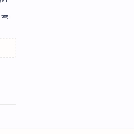
की जाए।
।