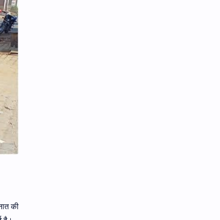
ैनात की
ई है।