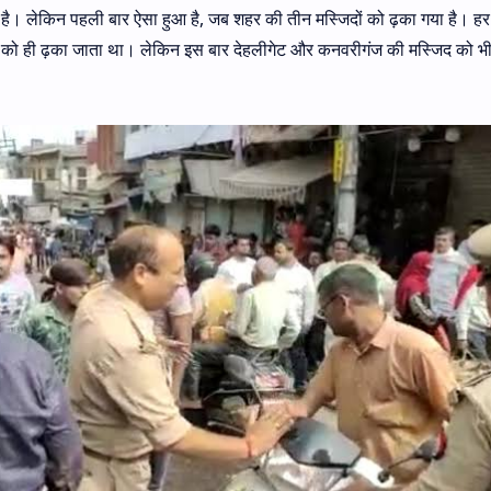
 है। लेकिन पहली बार ऐसा हुआ है, जब शहर की तीन मस्जिदों को ढ़का गया है। ह
जिद को ही ढ़का जाता था। लेकिन इस बार देहलीगेट और कनवरीगंज की मस्जिद को 