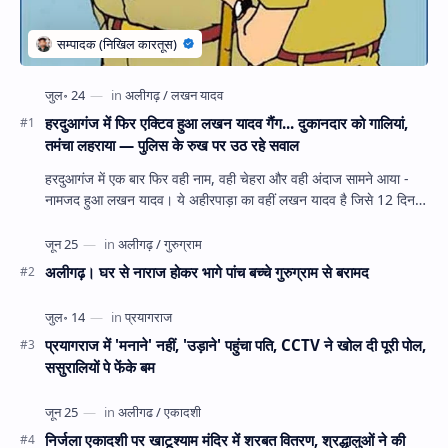
हरदुआगंज में फिर एक्टिव हुआ लखन यादव गैंग... दुकानदार को गालियां,
तमंचा लहराया — पुलिस के रुख पर उठ रहे सवाल
हरदुआगंज में एक बार फिर वही नाम, वही चेहरा और वही अंदाज सामने आया -
नामजद हुआ लखन यादव। ये अहीरपाड़ा का वहीं लखन यादव है जिसे 12 दिन
पहले 28 घंटे हव…
अलीगढ़। घर से नाराज होकर भागे पांच बच्चे गुरुग्राम से बरामद
प्रयागराज में 'मनाने' नहीं, 'उड़ाने' पहुंचा पति, CCTV ने खोल दी पूरी पोल,
ससुरालियों पे फेंके बम
निर्जला एकादशी पर खाटूश्याम मंदिर में शरबत वितरण, श्रद्धालुओं ने की